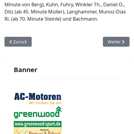
Minute von Berg), Kuhn, Fuhry, Winkler Th., Daniel O.,
Ditz (ab 45. Minute Müller), Langhammer, Munoz-Dias
Ri. (ab 70. Minute Steinle) und Bachmann.
Vorheriger Beitrag: So.30.08.09: SG Mosbach/Radheim - FV Epp
Nächster Bei
Zurück
Weiter
Banner