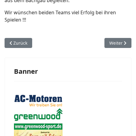
aus dem Bachgau begleiten.
Wir wünschen beiden Teams viel Erfolg bei ihren
Spielen !!!
Vorheriger Beitrag: Di. 17.08.2010: SV Groß-Bieberau 1b - SG 1a
Nächster Beit
Zurück
Weiter
Banner