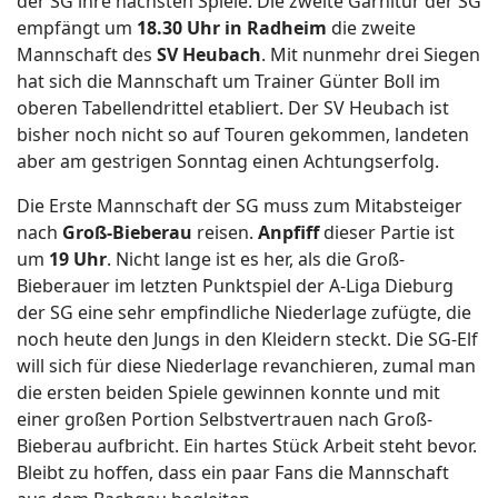
der SG ihre nächsten Spiele. Die zweite Garnitur der SG
empfängt um
18.30 Uhr in Radheim
die zweite
Mannschaft des
SV Heubach
. Mit nunmehr drei Siegen
hat sich die Mannschaft um Trainer Günter Boll im
oberen Tabellendrittel etabliert. Der SV Heubach ist
bisher noch nicht so auf Touren gekommen, landeten
aber am gestrigen Sonntag einen Achtungserfolg.
Die Erste Mannschaft der SG muss zum Mitabsteiger
nach
Groß-Bieberau
reisen.
Anpfiff
dieser Partie ist
um
19 Uhr
. Nicht lange ist es her, als die Groß-
Bieberauer im letzten Punktspiel der A-Liga Dieburg
der SG eine sehr empfindliche Niederlage zufügte, die
noch heute den Jungs in den Kleidern steckt. Die SG-Elf
will sich für diese Niederlage revanchieren, zumal man
die ersten beiden Spiele gewinnen konnte und mit
einer großen Portion Selbstvertrauen nach Groß-
Bieberau aufbricht. Ein hartes Stück Arbeit steht bevor.
Bleibt zu hoffen, dass ein paar Fans die Mannschaft