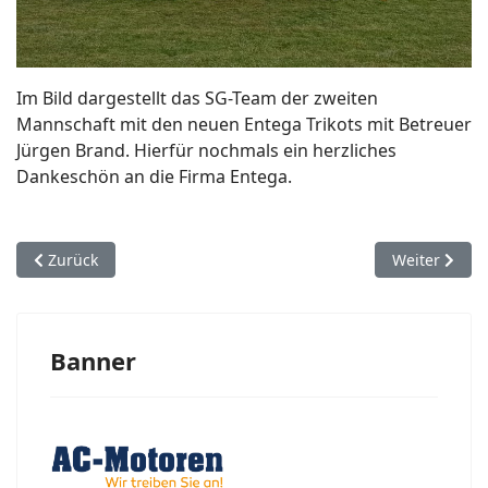
Im Bild dargestellt das SG-Team der zweiten
Mannschaft mit den neuen Entega Trikots mit Betreuer
Jürgen Brand. Hierfür nochmals ein herzliches
Dankeschön an die Firma Entega.
Vorheriger Beitrag: Rasen braucht Pflege – Neues Equipmen
Nächster Bei
Zurück
Weiter
Banner