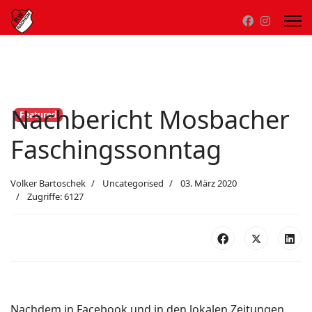
Nachbericht Mosbacher
Featured
Faschingssonntag
Volker Bartoschek
Uncategorised
03. März 2020
Zugriffe: 6127
Nachdem in Facebook und in den lokalen Zeitungen